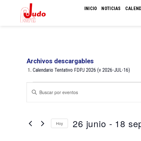
Skip
INICIO
NOTICIAS
CALEN
to
content
Archivos descargables
1.
Calendario Tentativo FDPJ 2026 (v 2026-JUL-16)
Eventos
Navegación
Introduce
de
la
palabra
búsqueda
clave.
y
Busca
26 junio
 - 
18 se
Hoy
Eventos
vistas
para
de
Selecciona
la