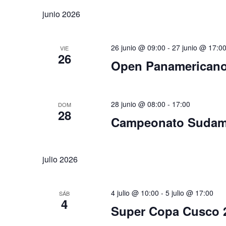
la
Eventos
palabra
junio 2026
fecha.
clave.
26 junio @ 09:00
-
27 junio @ 17:0
VIE
26
Open Panamericano
28 junio @ 08:00
-
17:00
DOM
28
Campeonato Sudame
julio 2026
4 julio @ 10:00
-
5 julio @ 17:00
SÁB
4
Super Copa Cusco 