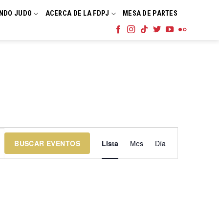
NDO JUDO
ACERCA DE LA FDPJ
MESA DE PARTES
Navegación
BUSCAR EVENTOS
Lista
Mes
Día
de
vistas
de
Evento