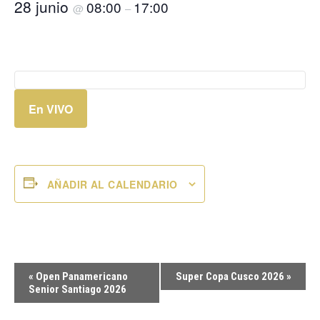
28 junio
08:00
17:00
@
–
En VIVO
AÑADIR AL CALENDARIO
Navegación
«
Open Panamericano
Super Copa Cusco 2026
»
del
Senior Santiago 2026
Evento