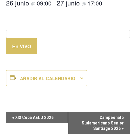
26 junio
27 junio
09:00
17:00
@
–
@
En VIVO
AÑADIR AL CALENDARIO
Navegación
«
XIX Copa AELU 2026
Campeonato
del
Sudamericano Senior
Santiago 2026
»
Evento