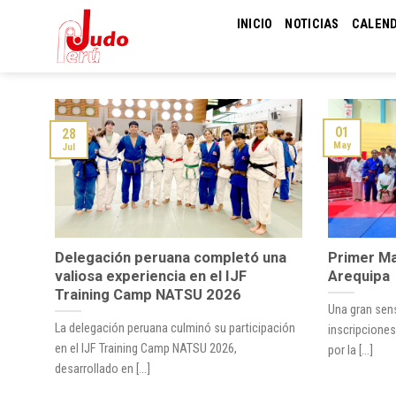
Skip
INICIO
NOTICIAS
CALEN
to
content
01
28
May
Jul
Delegación peruana completó una
Primer Ma
valiosa experiencia en el IJF
Arequipa
Training Camp NATSU 2026
Una gran sens
La delegación peruana culminó su participación
inscripciones
en el IJF Training Camp NATSU 2026,
por la [...]
desarrollado en [...]