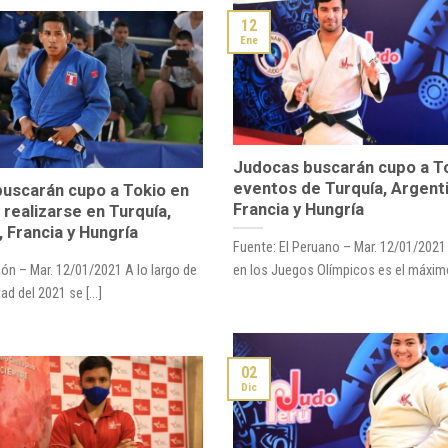
12
Ene
Judocas buscarán cupo a T
eventos de Turquía, Argenti
uscarán cupo a Tokio en
Francia y Hungría
 realizarse en Turquía,
 Francia y Hungría
Fuente: El Peruano – Mar. 12/01/202
ón – Mar. 12/01/2021 A lo largo de
en los Juegos Olímpicos es el máximo
ad del 2021 se [...]
02
Dic