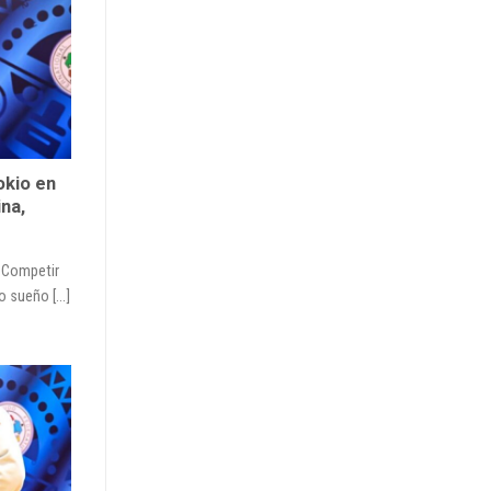
okio en
na,
1 Competir
 sueño [...]