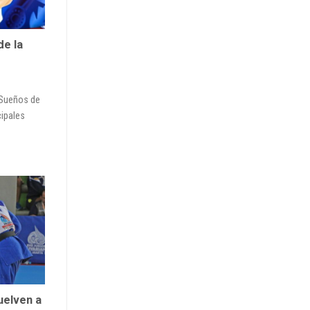
de la
 Sueños de
cipales
uelven a