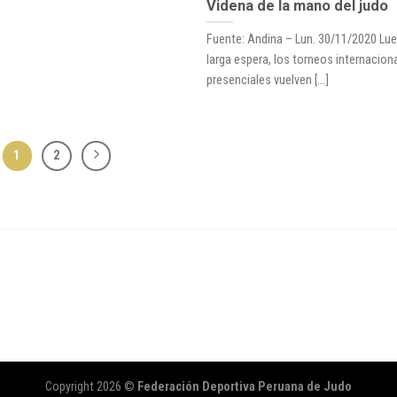
Videna de la mano del judo
Fuente: Andina – Lun. 30/11/2020 Lu
larga espera, los torneos internacion
presenciales vuelven [...]
1
2
Copyright 2026 ©
Federación Deportiva Peruana de Judo