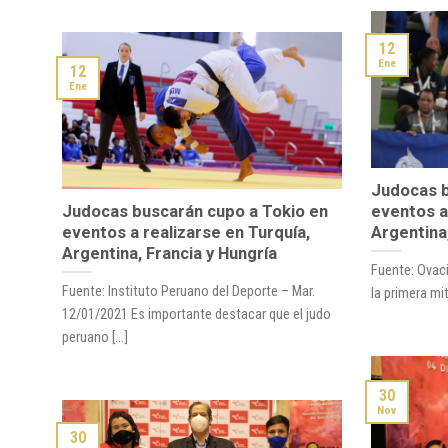
12
Ene
12
Ene
Judocas b
Judocas buscarán cupo a Tokio en
eventos a
eventos a realizarse en Turquía,
Argentina,
Argentina, Francia y Hungría
Fuente: Ovaci
Fuente: Instituto Peruano del Deporte – Mar.
la primera mit
12/01/2021 Es importante destacar que el judo
peruano [...]
30
Nov
30