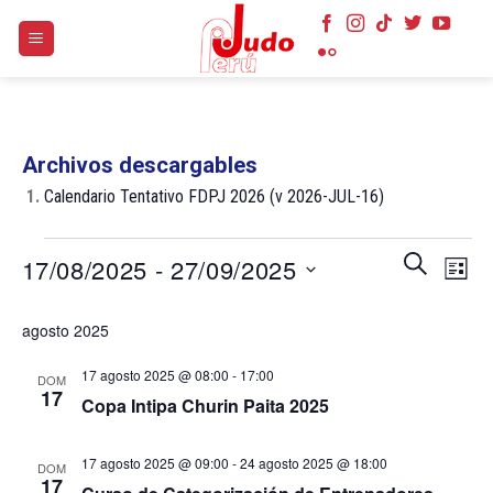
Skip
to
content
Archivos descargables
1.
Calendario Tentativo FDPJ 2026 (v 2026-JUL-16)
Eventos
Navegaci
Nave
BUSCAR
17/08/2025
 - 
27/09/2025
LISTA
de
de
búsqueda
Selecciona
vist
agosto 2025
y
la
de
vistas
fecha.
Even
17 agosto 2025 @ 08:00
-
17:00
DOM
de
17
Copa Intipa Churin Paita 2025
Eventos
17 agosto 2025 @ 09:00
-
24 agosto 2025 @ 18:00
DOM
17