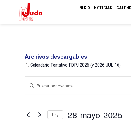
Skip
INICIO
NOTICIAS
CALEN
to
content
Archivos descargables
1.
Calendario Tentativo FDPJ 2026 (v 2026-JUL-16)
Eventos
Navegación
Introduce
de
la
palabra
búsqueda
clave.
y
Busca
28 mayo 2025
 - 
Hoy
Eventos
vistas
para
de
Selecciona
la