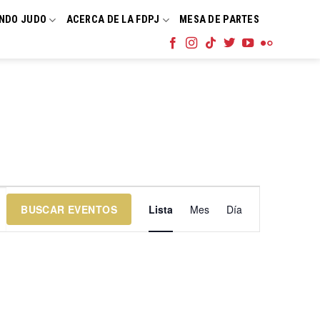
NDO JUDO
ACERCA DE LA FDPJ
MESA DE PARTES
Navegación
BUSCAR EVENTOS
Lista
Mes
Día
de
vistas
de
Evento