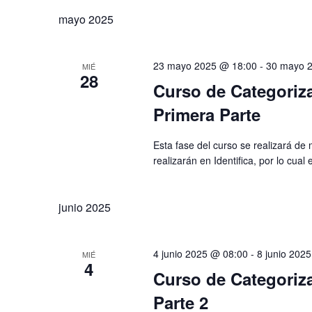
la
Eventos
palabra
mayo 2025
fecha.
clave.
23 mayo 2025 @ 18:00
-
30 mayo 
MIÉ
28
Curso de Categoriza
Primera Parte
Esta fase del curso se realizará de 
realizarán en Identifica, por lo cual 
junio 2025
4 junio 2025 @ 08:00
-
8 junio 202
MIÉ
4
Curso de Categoriza
Parte 2