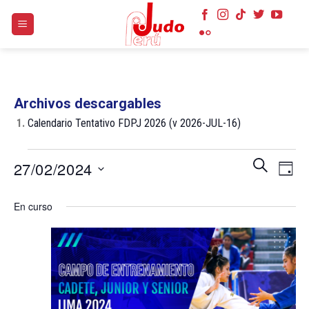
Skip
to
content
Archivos descargables
1.
Calendario Tentativo FDPJ 2026 (v 2026-JUL-16)
Eventos
Navegaci
Nave
BUSCAR
27/02/2024
DÍA
en
de
de
búsqueda
Selecciona
27
vist
En curso
y
la
de
febrero
vistas
fecha.
Even
2024
de
Eventos