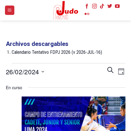
Skip
to
content
Archivos descargables
1.
Calendario Tentativo FDPJ 2026 (v 2026-JUL-16)
Eventos
Navegaci
Nave
BUSCAR
26/02/2024
DÍA
en
de
de
búsqueda
Selecciona
26
vist
En curso
y
la
de
febrero
vistas
fecha.
Even
2024
de
Eventos