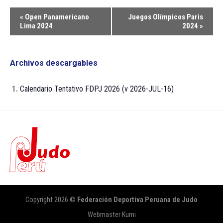
Navegación
«
Open Panamericano
Juegos Olímpicos Paris
del
Lima 2024
2024
»
Evento
Archivos descargables
1.
Calendario Tentativo FDPJ 2026 (v 2026-JUL-16)
Copyright 2026 ©
Federación Deportiva Peruana de Judo
Webmaster Kumi