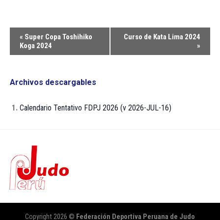
Navegación
«
Super Copa Toshihiko
Curso de Kata Lima 2024
del
Koga 2024
»
Evento
Archivos descargables
1.
Calendario Tentativo FDPJ 2026 (v 2026-JUL-16)
Copyright 2026 ©
Federación Deportiva Peruana de Judo