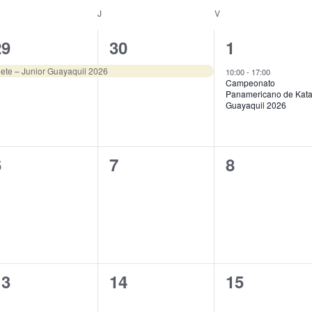
ÉRCOLES
J
JUEVES
V
VIERNES
1
1
1
29
30
1
vento,
evento,
evento,
te – Junior Guayaquil 2026
10:00
-
17:00
Campeonato
Panamericano de Kat
Guayaquil 2026
0
0
0
6
7
8
ventos,
eventos,
eventos,
0
0
0
13
14
15
ventos,
eventos,
eventos,