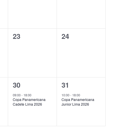
0
0
23
24
eventos,
eventos,
1
1
30
31
evento,
evento,
09:00
-
18:00
10:00
-
18:00
Copa Panamericana
Copa Panamericana
Cadete Lima 2026
Junior Lima 2026