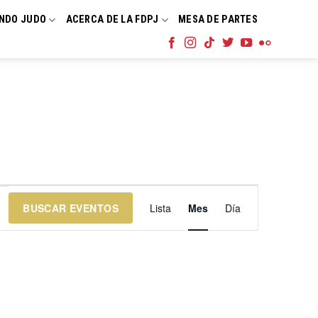
NDO JUDO
ACERCA DE LA FDPJ
MESA DE PARTES
Navegación
BUSCAR EVENTOS
Lista
Mes
Día
de
vistas
de
Evento