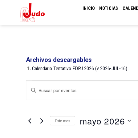
Skip
INICIO
NOTICIAS
CALEN
to
content
Archivos descargables
1.
Calendario Tentativo FDPJ 2026 (v 2026-JUL-16)
Eventos
Navegación
Introduce
de
la
palabra
búsqueda
clave.
y
Busca
mayo 2026
Este mes
Eventos
vistas
para
de
Selecciona
la