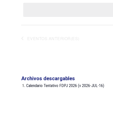
la
Eventos
palabra
fecha.
clave.
EVENTOS
ANTERIOR(ES)
Archivos descargables
1.
Calendario Tentativo FDPJ 2026 (v 2026-JUL-16)