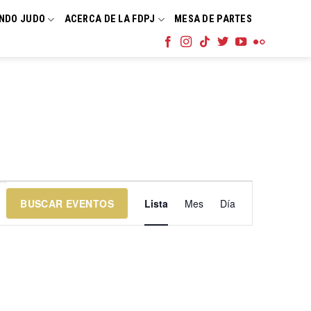
NDO JUDO
ACERCA DE LA FDPJ
MESA DE PARTES
Navegación
BUSCAR EVENTOS
Lista
Mes
Día
de
vistas
de
Evento