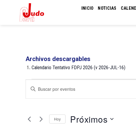
Skip
INICIO
NOTICIAS
CALEN
to
content
Archivos descargables
1.
Calendario Tentativo FDPJ 2026 (v 2026-JUL-16)
Eventos
Navegación
Introduce
de
la
palabra
búsqueda
clave.
y
Busca
Próximos
Hoy
Eventos
vistas
para
de
Selecciona
la