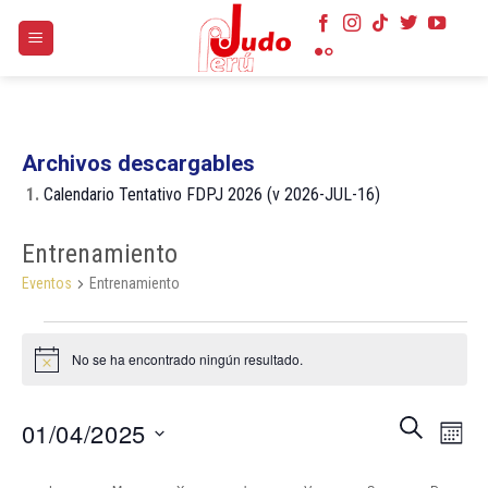
Skip
to
content
Archivos descargables
1.
Calendario Tentativo FDPJ 2026 (v 2026-JUL-16)
Entrenamiento
Eventos
Entrenamiento
Eventos
No se ha encontrado ningún resultado.
Aviso
Navegaci
Nave
BUSCAR
01/04/2025
MES
de
de
búsqueda
Selecciona
vist