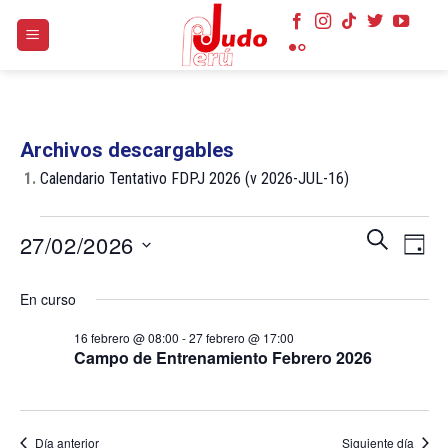
Skip
to
content
Archivos descargables
1.
Calendario Tentativo FDPJ 2026 (v 2026-JUL-16)
Eventos
Navegaci
Nave
BUSCAR
27/02/2026
DÍA
en
de
de
búsqueda
Selecciona
27
vist
En curso
y
la
de
febrero
vistas
fecha.
Even
16 febrero @ 08:00
-
27 febrero @ 17:00
2026
de
Campo de Entrenamiento Febrero 2026
Eventos
Día anterior
Siguiente día