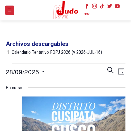
Skip
to
content
Archivos descargables
1.
Calendario Tentativo FDPJ 2026 (v 2026-JUL-16)
Eventos
Navegaci
Nave
BUSCAR
28/09/2025
DÍA
en
de
de
búsqueda
Selecciona
28
vist
En curso
y
la
de
septiembre
vistas
fecha.
Even
2025
de
Eventos