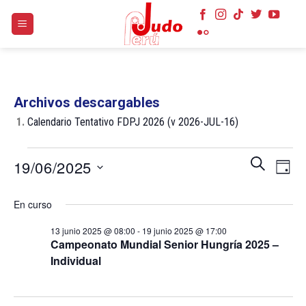
Skip
to
content
Archivos descargables
1.
Calendario Tentativo FDPJ 2026 (v 2026-JUL-16)
Eventos
Navegaci
Nave
BUSCAR
19/06/2025
DÍA
en
de
de
búsqueda
Selecciona
19
vist
En curso
y
la
de
junio
vistas
fecha.
Even
13 junio 2025 @ 08:00
-
19 junio 2025 @ 17:00
2025
de
Campeonato Mundial Senior Hungría 2025 –
Eventos
Individual