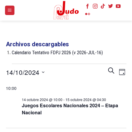
Skip
to
content
Archivos descargables
1.
Calendario Tentativo FDPJ 2026 (v 2026-JUL-16)
Eventos
Navegaci
Nave
BUSCAR
14/10/2024
DÍA
en
de
de
búsqueda
Selecciona
14
vist
10:00
y
la
de
octubre
vistas
fecha.
Even
14 octubre 2024 @ 10:00
-
15 octubre 2024 @ 04:30
2024
de
Juegos Escolares Nacionales 2024 – Etapa
Eventos
Nacional