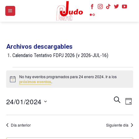
Skip
to
content
Archivos descargables
1.
Calendario Tentativo FDPJ 2026 (v 2026-JUL-16)
Eventos
No hay eventos programados para 24 enero 2024. Ir a los
en
Aviso
próximos eventos
.
24
enero
Navegaci
Nave
BUSCAR
24/01/2024
DÍA
de
2024
de
búsqueda
Selecciona
vist
y
la
de
Día anterior
Siguiente día
vistas
fecha.
Even
de