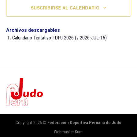
Eventos
SUSCRIBIRSE AL CALENDARIO
Archivos descargables
1.
Calendario Tentativo FDPJ 2026 (v 2026-JUL-16)
Copyright 2026 ©
Federación Deportiva Peruana de Judo
Webmaster Kumi