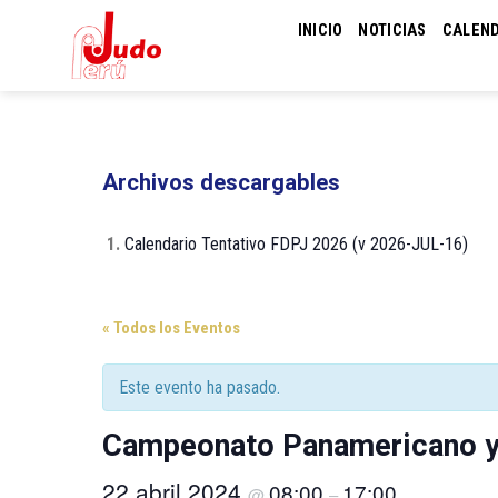
Skip
INICIO
NOTICIAS
CALEN
to
content
Archivos descargables
1.
Calendario Tentativo FDPJ 2026 (v 2026-JUL-16)
« Todos los Eventos
Este evento ha pasado.
Campeonato Panamericano y
22 abril 2024
08:00
17:00
@
–