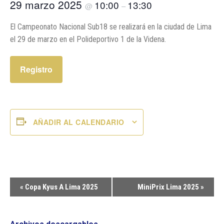
29 marzo 2025
10:00
13:30
@
–
El Campeonato Nacional Sub18 se realizará en la ciudad de Lima
el 29 de marzo en el Polideportivo 1 de la Videna.
Registro
AÑADIR AL CALENDARIO
Navegación
«
Copa Kyus A Lima 2025
MiniPrix Lima 2025
»
del
Evento