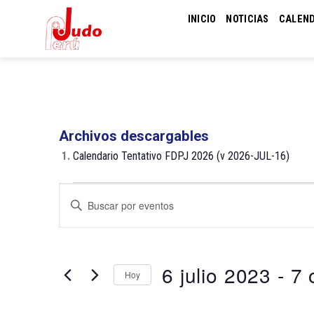
Skip
INICIO
NOTICIAS
CALEN
to
content
Archivos descargables
1.
Calendario Tentativo FDPJ 2026 (v 2026-JUL-16)
Eventos
Navegación
Introduce
de
la
palabra
búsqueda
clave.
y
Busca
6 julio 2023
 - 
7 
Hoy
Eventos
vistas
para
de
Selecciona
la