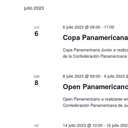
la
Eventos
palabra
julio 2023
fecha.
clave.
6 julio 2023 @ 09:00
-
17:00
JUE
6
Copa Panamericana 
Copa Panamericana Junior a realiza
de la Confederación Panamericana 
8 julio 2023 @ 09:00
-
9 julio 2023
SÁB
8
Open Panamericano 
Open Panamericano a realizarse en 
Confederación Panamericana de Ju
14 julio 2023 @ 10:00
-
16 julio 20
VIE