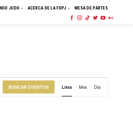
NDO JUDO
ACERCA DE LA FDPJ
MESA DE PARTES
Navegación
BUSCAR EVENTOS
Lista
Mes
Día
de
vistas
de
Evento