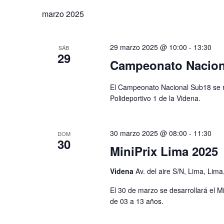
la
Eventos
palabra
marzo 2025
fecha.
clave.
29 marzo 2025 @ 10:00
-
13:30
SÁB
29
Campeonato Nacion
El Campeonato Nacional Sub18 se re
Polideportivo 1 de la Videna.
30 marzo 2025 @ 08:00
-
11:30
DOM
30
MiniPrix Lima 2025
Videna
Av. del aire S/N, Lima, Lima
El 30 de marzo se desarrollará el M
de 03 a 13 años.