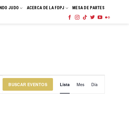
NDO JUDO
ACERCA DE LA FDPJ
MESA DE PARTES
Navegación
BUSCAR EVENTOS
Lista
Mes
Día
de
vistas
de
Evento