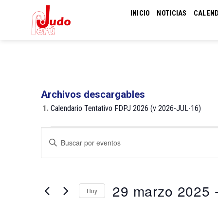
Skip
INICIO
NOTICIAS
CALEN
to
content
Archivos descargables
1.
Calendario Tentativo FDPJ 2026 (v 2026-JUL-16)
Eventos
Navegación
Introduce
de
la
palabra
búsqueda
clave.
y
Busca
29 marzo 2025
 
Hoy
Eventos
vistas
para
de
Selecciona
la