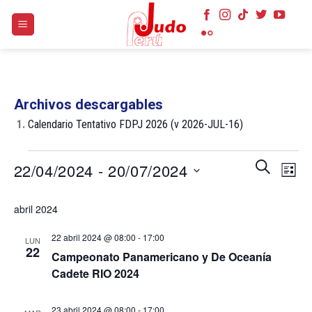
Skip
to
content
Archivos descargables
1.
Calendario Tentativo FDPJ 2026 (v 2026-JUL-16)
Eventos
Navegaci
Nave
BUSCAR
22/04/2024
 - 
20/07/2024
LISTA
de
de
búsqueda
Selecciona
vist
abril 2024
y
la
de
vistas
fecha.
Even
22 abril 2024 @ 08:00
-
17:00
LUN
de
22
Campeonato Panamericano y De Oceanía
Eventos
Cadete RIO 2024
23 abril 2024 @ 08:00
-
17:00