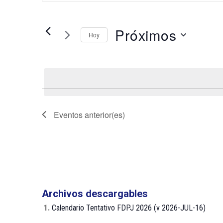
palabra
búsqueda
clave.
y
Busca
Próximos
Hoy
Eventos
vistas
para
de
Selecciona
la
la
Eventos
palabra
fecha.
clave.
Eventos
anterior(es)
Archivos descargables
1.
Calendario Tentativo FDPJ 2026 (v 2026-JUL-16)