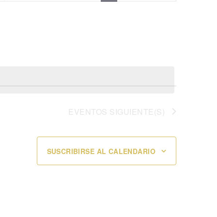
vistas
de
Evento
EVENTOS
SIGUIENTE(S)
SUSCRIBIRSE AL CALENDARIO