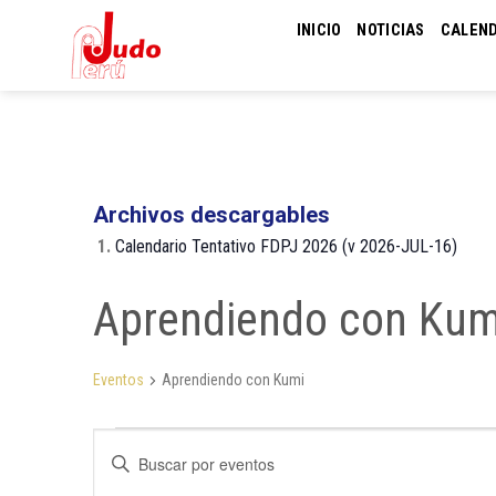
Skip
INICIO
NOTICIAS
CALEN
to
content
Archivos descargables
1.
Calendario Tentativo FDPJ 2026 (v 2026-JUL-16)
Aprendiendo con Kum
Eventos
Aprendiendo con Kumi
Eventos
Navegación
Introduce
de
la